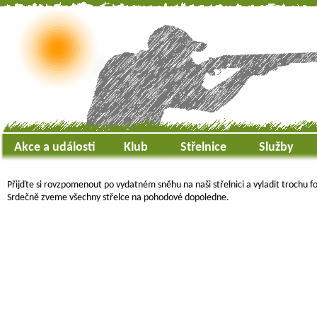
Akce a události
Klub
Střelnice
Služby
Přijďte si rovzpomenout po vydatném sněhu na naši střelnici a vyladit trochu 
Srdečně zveme všechny střelce na pohodové dopoledne.