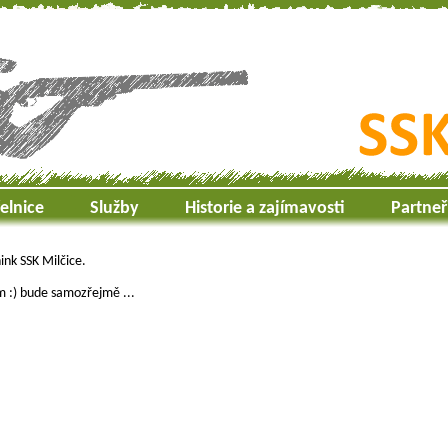
řelnice
Služby
Historie a zajímavosti
Partneř
ink SSK Milčice.
m :) bude samozřejmě ...