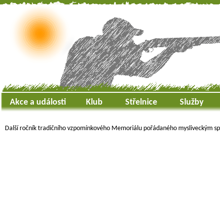
Akce a události
Klub
Střelnice
Služby
Další ročník tradičního vzpomínkového Memoriálu pořádaného mysliveckým spo