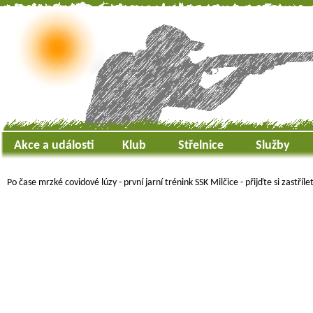
Akce a události
Klub
Střelnice
Služby
Po čase mrzké covidové lúzy - první jarní trénink SSK Milčice - přijďte si zastříle